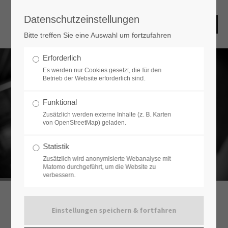
Datenschutzeinstellungen
Bitte treffen Sie eine Auswahl um fortzufahren
Erforderlich
Es werden nur Cookies gesetzt, die für den
Betrieb der Website erforderlich sind.
WIR
WEST
Funktional
FÄLISCH
Zusätzlich werden externe Inhalte (z. B. Karten
von OpenStreetMap) geladen.
DRUCK
EN
Statistik
Zusätzlich wird anonymisierte Webanalyse mit
Matomo durchgeführt, um die Website zu
verbessern.
DIE DRUCKMANUFAKTUR