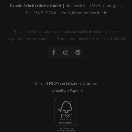
Druck: Schröerlücke GmbH
|
Heidesch 3
|
49549 Ladbergen
|
Tel.: 05485 9370-0
|
druck@schroeerluecke.de
Besuchen Sie uns auch in den
Sozialen Medien
um weitere
Inspirationen zu sammeln und mehr über unsere Arbeit zu erfahren!
Wir sind
FSC®-zertifiziert
& bieten
nachhaltige Papiere