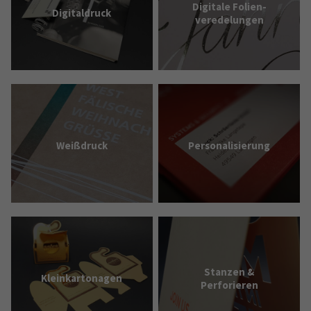
Digitale Folien­
Digital­druck
verede­lungen
Weißdruck
Personali­sierung
Stanzen &
Klein­kartonagen
Perforieren