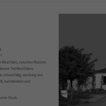
d.
“?
 in Westfalen, zwischen Münster
diesem Teil Westfalens
ls schwerfällig, wortkarg und
aft, nachdenklich und
guten Druck.