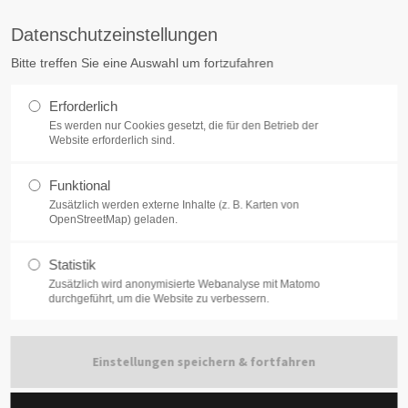
schroeerluecke.de
Datentransfer
Datenschutzeinstellungen
Bitte treffen Sie eine Auswahl um fortzufahren
Startseite
Know-How
Leistungen
Erforderlich
Es werden nur Cookies gesetzt, die für den Betrieb der
Website erforderlich sind.
Funktional
Zusätzlich werden externe Inhalte (z. B. Karten von
OpenStreetMap) geladen.
Statistik
Zusätzlich wird anonymisierte Webanalyse mit Matomo
durchgeführt, um die Website zu verbessern.
ÜBER UNS