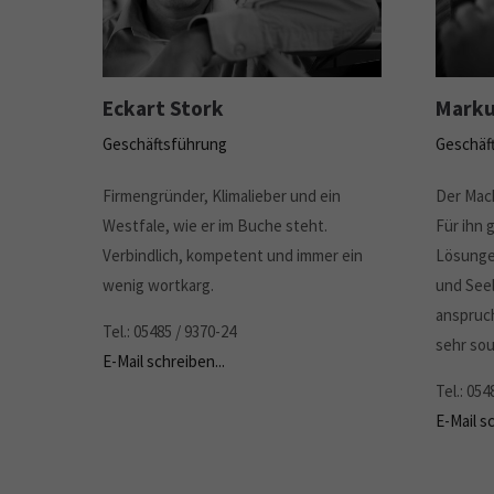
Eckart Stork
Marku
Geschäftsführung
Geschäf
Firmengründer, Klimalieber und ein
Der Mac
Westfale, wie er im Buche steht.
Für ihn 
Verbindlich, kompetent und immer ein
Lösungen
wenig wortkarg.
und Seel
anspruc
Tel.: 05485 / 9370-24
sehr sou
E-Mail schreiben...
Tel.: 054
E-Mail sc