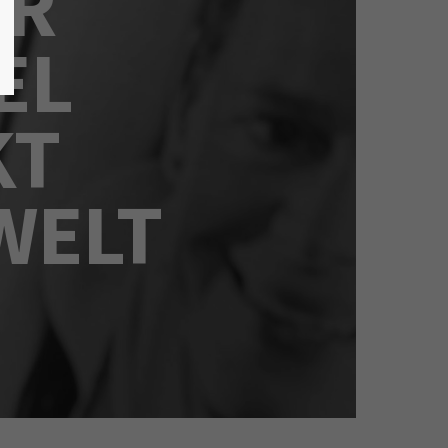
ER
EL
KT
WELT