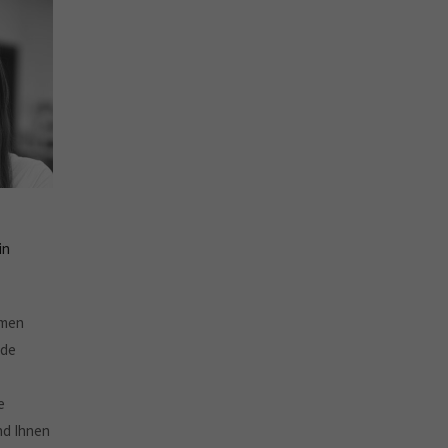
in
mmen
nde
e
und Ihnen