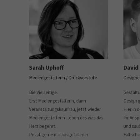
Sarah Uphoff
David
Mediengestalterin / Druckvorstufe
Designer
Die Vielseitige.
Gestaltu
Erst Mediengestalterin, dann
Design g
Veranstaltungskauffrau, jetzt wieder
Hier in d
Mediengestalterin – eben das was das
Ihr Ansp
Herz begehrt.
und sau
Privat gerne mal ausgefallener
Faltscha