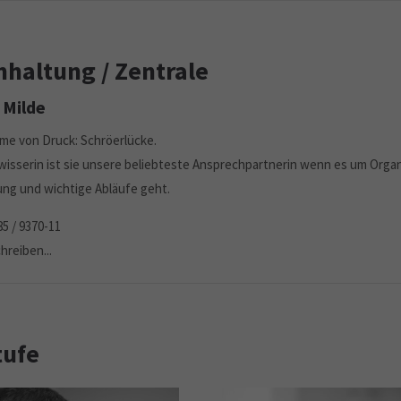
haltung / Zentrale
 Milde
me von Druck: Schröerlücke.
swisserin ist sie unsere beliebteste Ansprechpartnerin wenn es um Organ
ng und wichtige Abläufe geht.
85 / 9370-11
hreiben...
tufe